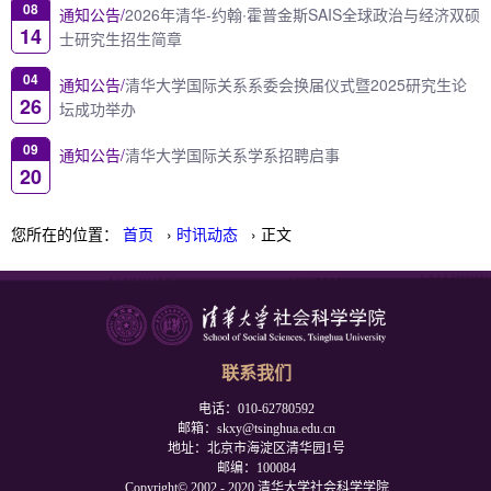
08
通知公告/
2026年清华-约翰∙霍普金斯SAIS全球政治与经济双硕
14
士研究生招生简章
04
通知公告/
清华大学国际关系系委会换届仪式暨2025研究生论
26
坛成功举办
09
通知公告/
清华大学国际关系学系招聘启事
20
您所在的位置：
首页
›
时讯动态
› 正文
联系我们
电话：010-62780592
邮箱：skxy@tsinghua.edu.cn
地址：北京市海淀区清华园1号
邮编：100084
Copyright© 2002 - 2020 清华大学社会科学学院