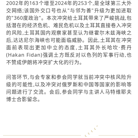
2002年的163个增至2024年的253个,是全球第三大外
交网络;该国外交口号也从"与邻为善"升级为更加进取
的"360度政治"。本次冲突给土耳其带来了严峻挑战,包
括潜在的经济危机、难民危机以及土耳其直接卷入冲突
的风险,土耳其国内观察家甚至认为继霍尔木兹海峡之
后,达达尼尔海峡也可能面临威胁。因此,土耳其在冲突
面前表现出更加中立的态度,土耳其外长哈坎·费丹
(Hakan Fidan)强调土方既反对以色列的军事行动,也
不赞成伊朗将冲突扩大化的行为。
问答环节,与会专家和参会同学就当前冲突中核风险升
级的可能性,以及冲突对俄罗斯和中国等国家的影响等
问题进行了交流。会后,参会同学与主讲人马特维耶夫
博士合影留念。