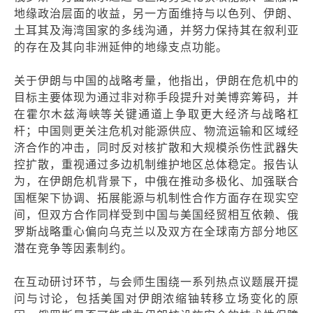
地缘政治层面的收益，另一方面维持与以色列、伊朗、
土耳其及海湾国家的多线沟通，并努力保持其在叙利亚
的存在及其向非洲延伸的地缘支点功能。
关于伊朗与中国的战略考量，他指出，伊朗在危机中的
目标主要体现为通过非对称手段提升对美博弈筹码，并
在霍尔木兹海峡等关键通道上争取更大经济与战略杠
杆；中国则更关注危机对能源供应、物流运输和区域经
济合作的冲击，同时反对核扩散和大规模杀伤性武器失
控扩散，重视通过多边机制维护地区总体稳定。报告认
为，在伊朗危机背景下，中俄在推动多极化、加强联合
国框架下协调、拓展能源与机制性合作方面存在现实空
间，但双方合作同样受到中国与美国经贸相互依赖、俄
罗斯战略重心偏向乌克兰以及双方在全球南方部分地区
潜在竞争等因素制约。
在互动研讨环节，与会师生围绕一系列热点议题展开提
问与讨论，包括美国对伊朗浓缩铀转移立场变化的原