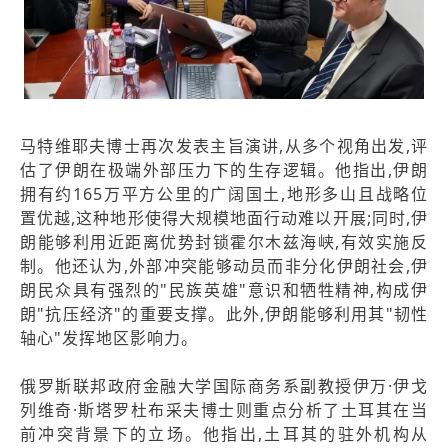
马特维耶夫博士再次发表主旨演讲,从多个视角出发,评
估了伊朗在极端外部压力下的生存逻辑。他指出,伊朗
拥有约165万平方公里的广阔国土,地形多山且战略位
置优越,这种地形使得大规模地面行动难以开展;同时,伊
朗能够利用近距离优势封锁霍尔木兹海峡,有效实施反
制。他还认为,外部冲突能够动员而非分化伊朗社会,伊
朗民众具有强烈的"民族英雄"意识和牺牲精神,构成伊
朗"抗压经济"的重要支撑。此外,伊朗能够利用其"韧性
轴心"发挥地区影响力。
俄罗斯联邦政府金融大学国际商务系副教授伊万·伊戈
列维奇·斯塔罗杜布采夫博士则重点分析了土耳其在当
前冲突背景下的立场。他指出,土耳其的驻外机构从