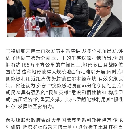
马特维耶夫博士再次发表主旨演讲,从多个视角出发,评
估了伊朗在极端外部压力下的生存逻辑。他指出,伊朗
拥有约165万平方公里的广阔国土,地形多山且战略位
置优越,这种地形使得大规模地面行动难以开展;同时,伊
朗能够利用近距离优势封锁霍尔木兹海峡,有效实施反
制。他还认为,外部冲突能够动员而非分化伊朗社会,伊
朗民众具有强烈的"民族英雄"意识和牺牲精神,构成伊
朗"抗压经济"的重要支撑。此外,伊朗能够利用其"韧性
轴心"发挥地区影响力。
俄罗斯联邦政府金融大学国际商务系副教授伊万·伊戈
列维奇·斯塔罗杜布采夫博士则重点分析了土耳其在当