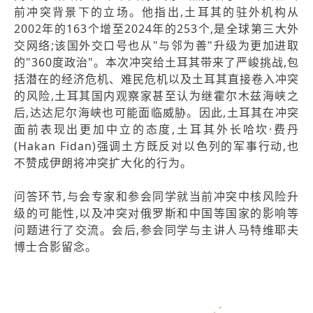
前冲突背景下的立场。他指出,土耳其的驻外机构从
2002年的163个增至2024年的253个,是全球第三大外
交网络;该国外交口号也从"与邻为善"升级为更加进取
的"360度政治"。本次冲突给土耳其带来了严峻挑战,包
括潜在的经济危机、难民危机以及土耳其直接卷入冲突
的风险,土耳其国内观察家甚至认为继霍尔木兹海峡之
后,达达尼尔海峡也可能面临威胁。因此,土耳其在冲突
面前表现出更加中立的态度,土耳其外长哈坎·费丹
(Hakan Fidan)强调土方既反对以色列的军事行动,也
不赞成伊朗将冲突扩大化的行为。
问答环节,与会专家和参会同学就当前冲突中核风险升
级的可能性,以及冲突对俄罗斯和中国等国家的影响等
问题进行了交流。会后,参会同学与主讲人马特维耶夫
博士合影留念。