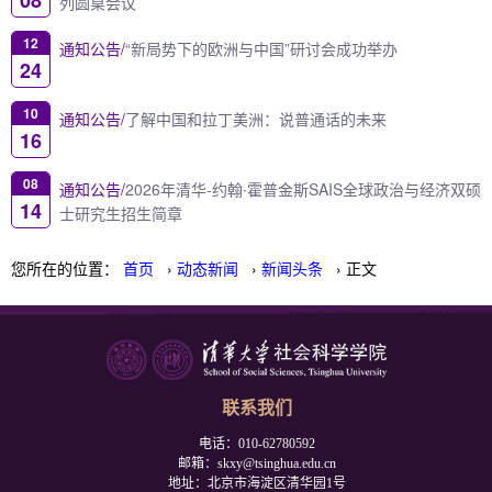
列圆桌会议
12
通知公告/
“新局势下的欧洲与中国”研讨会成功举办
24
10
通知公告/
了解中国和拉丁美洲：说普通话的未来
16
08
通知公告/
2026年清华-约翰∙霍普金斯SAIS全球政治与经济双硕
14
士研究生招生简章
您所在的位置：
首页
›
动态新闻
›
新闻头条
› 正文
联系我们
电话：010-62780592
邮箱：skxy@tsinghua.edu.cn
地址：北京市海淀区清华园1号