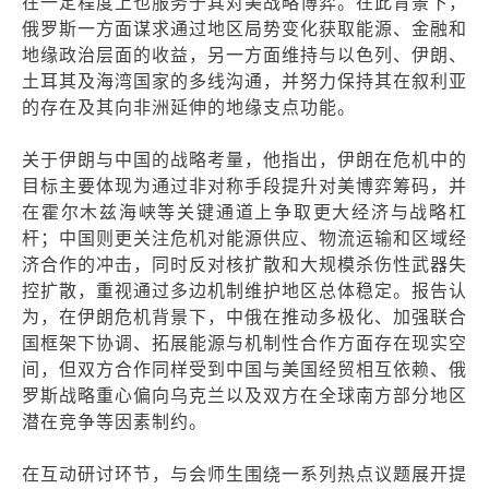
在一定程度上也服务于其对美战略博弈。在此背景下，
俄罗斯一方面谋求通过地区局势变化获取能源、金融和
地缘政治层面的收益，另一方面维持与以色列、伊朗、
土耳其及海湾国家的多线沟通，并努力保持其在叙利亚
的存在及其向非洲延伸的地缘支点功能。
关于伊朗与中国的战略考量，他指出，伊朗在危机中的
目标主要体现为通过非对称手段提升对美博弈筹码，并
在霍尔木兹海峡等关键通道上争取更大经济与战略杠
杆；中国则更关注危机对能源供应、物流运输和区域经
济合作的冲击，同时反对核扩散和大规模杀伤性武器失
控扩散，重视通过多边机制维护地区总体稳定。报告认
为，在伊朗危机背景下，中俄在推动多极化、加强联合
国框架下协调、拓展能源与机制性合作方面存在现实空
间，但双方合作同样受到中国与美国经贸相互依赖、俄
罗斯战略重心偏向乌克兰以及双方在全球南方部分地区
潜在竞争等因素制约。
在互动研讨环节，与会师生围绕一系列热点议题展开提