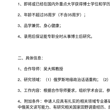
1
、即将或已经在国内外重点大学获得博士学位和学
2
、年龄不超过
35
周岁（不含
35
周岁）；
3
、品学兼优、身心健康；
4
、录用后保证能专职全时从事博士后研究。
二、具体信息：
1
、合作导师：吴大辉教授
2
、研究领域：（
1
）俄罗斯地缘政治话语重构；（
2
3
、工作内容：根据合作导师要求，组织学术会议、
4
、附加条件：申请人应具有扎实的相关领域专业基
中俄英文读写能力、有研究相关国家田野调查经历、