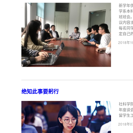
新学年
学系本
班班会。
议内容
每名同
定自己的.
2018年
绝知此事要躬行
社科学
年座谈
留学生
2018年