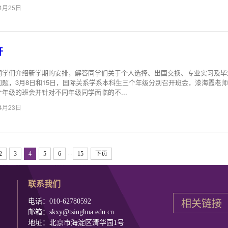
04月25日
开
同学们介绍新学期的安排，解答同学们关于个人选择、出国交换、专业实习及毕
问题，3月8日和15日，国际关系学系本科生三个年级分别召开班会，漆海霞老
个年级的班会并针对不同年级同学面临的不...
04月23日
...
2
3
4
5
6
15
下页
联系我们
电话：010-62780592
邮箱：skxy@tsinghua.edu.cn
地址：北京市海淀区清华园1号