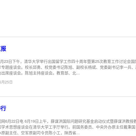
汇报
年6月23日下午，清华大学举行出国留学工作四十周年暨第25次教育工作讨论会国
作专题座谈会。校长邱勇、校党委书记陈旭、副校长杨斌、党委副书记李一兵、
力出席座谈会。陈旭主持座谈会。教育部、北...
06月25日
举行
闻网6月22日电 6月19日上午，薛谋洪国际问题研究基金启动仪式暨薛谋洪教授
和学术思想座谈会在清华大学工字厅举行。前国务委员、中央外办原主任戴秉国
办原副主任、空军原副司令员陈小工，陕西省...