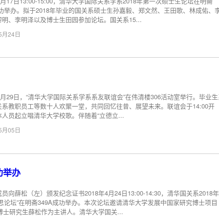
年5月17日13:00-15:00，清华大学国际关系学系2018年第一次硕士生论坛在明斋
A成功举办。拟于2018年毕业的国关系硕士生孙嘉毅、郑文然、王田歌、林成佑、
明、李明泽以及博士生田园参加论坛。国关系15...
05月24日
年4月29日，“清华大学国际关系学系系友联谊会”在伟清楼306活动室举行。毕业
关系教职员工等数十人欢聚一堂，共同回忆往昔、展望未来。联谊会于14:00开
人员起立唱清华大学校歌。伴随着“立德立...
05月05日
功举办
员向薛松（左）颁发纪念证书2018年4月24日13:00-14:30，清华国关系2018
学思论坛”在明斋349A成功举办。本次论坛邀请清华大学发展中国家研究博士项目
级博士研究生薛松作为主讲人。清华大学国关...