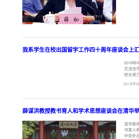
我系学生在校出国留学工作四十周年座谈会上
2018
交流合
校长郑
2018年
薛谋洪教授教书育人和学术思想座谈会在清华
清华新
书育人
中央外