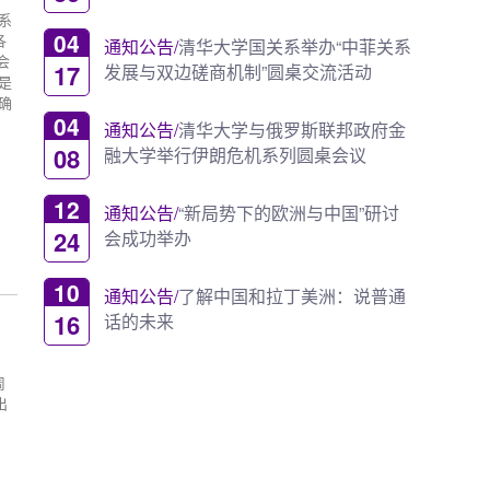
系
04
各
通知公告/
清华大学国关系举办“中菲关系
会
17
发展与双边磋商机制”圆桌交流活动
是
确
04
通知公告/
清华大学与俄罗斯联邦政府金
08
融大学举行伊朗危机系列圆桌会议
12
通知公告/
“新局势下的欧洲与中国”研讨
24
会成功举办
10
通知公告/
了解中国和拉丁美洲：说普通
16
话的未来
周
出