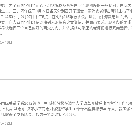
伊始，为了解同学们当前的学习状况以及解答同学们现阶段的一些疑问，国际关
科生二、三、四年级于9月27日当天分别召开了班会，漆海霞老师出席并主持了
社科53班于9月27日下午5点，在明斋315举行班会，班会由漆海霞老师主持。
主要是向大四同学们介绍即将到来的综合论文训练，并做出要求。现阶段的要求
学尽快选择三个自己偏好的研究方向，并依据此与系里的老师们进行双向选择，
..
10月18日
院国际关系学系2012级博士生 薛松薛松在清华大学改革开放后出国留学工作40
会上发言 常志东 摄邓小平同志对派遣留学生工作作出重要指示40年来，我国派
工作取得了卓越成果。作为一名新时期的公派...
07月02日