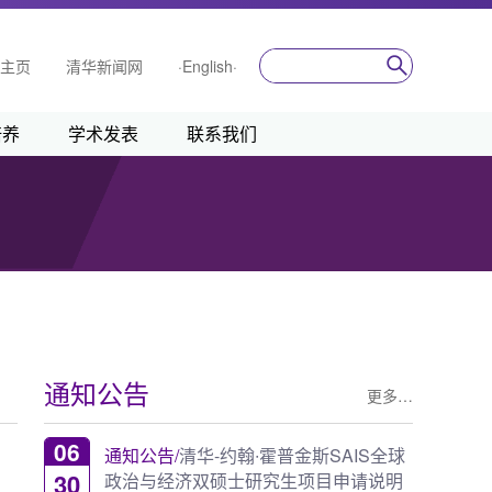
主页
清华新闻网
·English·
培养
学术发表
联系我们
通知公告
更多…
06
通知公告/
清华-约翰∙霍普金斯SAIS全球
30
政治与经济双硕士研究生项目申请说明