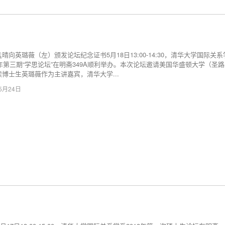
晴向英璐薇（左）颁发论坛纪念证书5月18日13:00-14:30，清华大学国际关系
8年第三期“学思论坛”在明斋349A顺利举办。本次论坛邀请美国华盛顿大学（圣
博士生英璐薇作为主讲嘉宾，清华大学...
05月24日