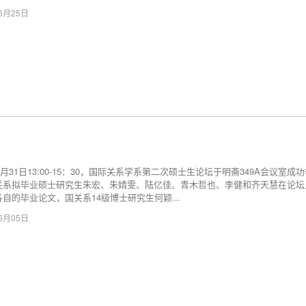
06月25日
年5月31日13:00-15：30，国际关系学系第二次硕士生论坛于明斋349A会议室成
关系拟毕业硕士研究生朱宏、朱婧雯、陆亿佳、青木哲也、李健和齐天慧在论坛
自的毕业论文，国关系14级博士研究生何颖...
06月05日